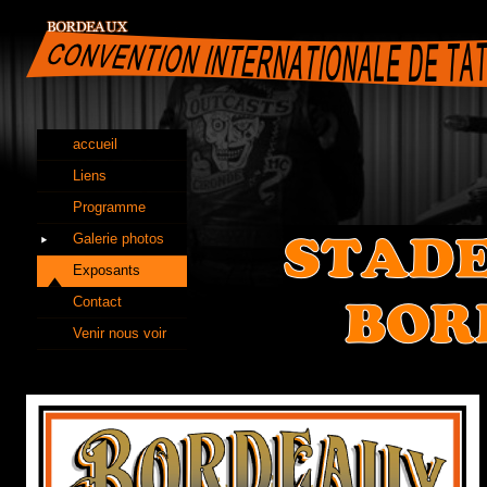
accueil
Liens
Programme
Galerie photos
Exposants
Contact
Venir nous voir